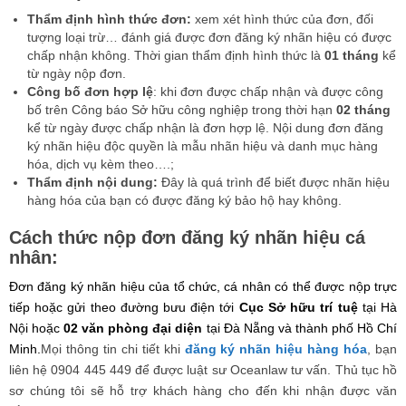
Thẩm định hình thức đơn:
xem xét hình thức của đơn, đối
tượng loại trừ… đánh giá được đơn đăng ký nhãn hiệu có được
chấp nhận không. Thời gian thẩm định hình thức là
01 tháng
kể
từ ngày nộp đơn.
Công bố đơn hợp lệ
: khi đơn được chấp nhận và được công
bố trên Công báo Sở hữu công nghiệp trong thời hạn
02 tháng
kể từ ngày được chấp nhận là đơn hợp lệ. Nội dung đơn đăng
ký nhãn hiệu độc quyền là mẫu nhãn hiệu và danh mục hàng
hóa, dịch vụ kèm theo….;
Thẩm định nội dung:
Đây là quá trình để biết được nhãn hiệu
hàng hóa của bạn có được đăng ký bảo hộ hay không.
Cách thức nộp đơn đăng ký nhãn hiệu cá
nhân:
Đơn đăng ký nhãn hiệu của tổ chức, cá nhân có thể được nộp trực
tiếp hoặc gửi theo đường bưu điện tới
Cục Sở hữu trí tuệ
tại Hà
Nội hoặc
02 văn phòng đại diện
tại Đà Nẵng và thành phố Hồ Chí
Minh.
Mọi thông tin chi tiết khi
đăng ký nhãn hiệu hàng hóa
, bạn
liên hệ 0904 445 449 để được luật sư Oceanlaw tư vấn. Thủ tục hồ
sơ chúng tôi sẽ hỗ trợ khách hàng cho đến khi nhận được văn