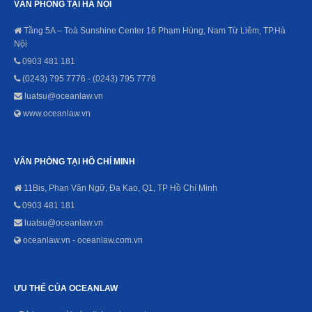
VĂN PHÒNG TẠI HÀ NỘI
Tầng 5A – Toà Sunshine Center 16 Phạm Hùng, Nam Từ Liêm, TP.Hà
Nội
0903 481 181
(0243) 795 7776 - (0243) 795 7776
luatsu@oceanlaw.vn
www.oceanlaw.vn
VĂN PHÒNG TẠI HỒ CHÍ MINH
11Bis, Phan Văn Ngữ, Đa Kao, Q1, TP Hồ Chí Minh
0903 481 181
luatsu@oceanlaw.vn
oceanlaw.vn - oceanlaw.com.vn
ƯU THẾ CỦA OCEANLAW