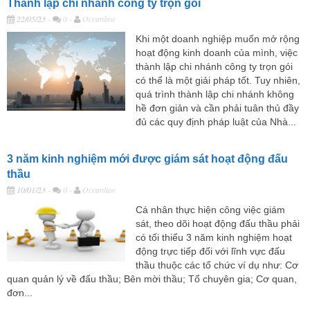
Thành lập chi nhánh công ty trọn gói
22/05/23
-
0 -
Oceanlaw
Khi một doanh nghiệp muốn mở rộng
hoạt động kinh doanh của mình, việc
thành lập chi nhánh công ty trọn gói
có thể là một giải pháp tốt. Tuy nhiên,
quá trình thành lập chi nhánh không
hề đơn giản và cần phải tuân thủ đầy
đủ các quy định pháp luật của Nhà...
3 năm kinh nghiệm mới được giám sát hoạt động đấu
thầu
10/01/23
-
0 -
Oceanlaw
Cá nhân thực hiện công việc giám
sát, theo dõi hoạt động đấu thầu phải
có tối thiểu 3 năm kinh nghiệm hoạt
động trực tiếp đối với lĩnh vực đấu
thầu thuộc các tổ chức ví dụ như: Cơ
quan quản lý về đấu thầu; Bên mời thầu; Tổ chuyên gia; Cơ quan,
đơn...