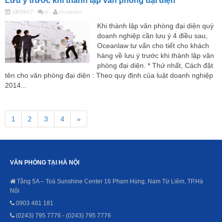
Lưu ý trước khi thành lập văn phòng đại diện
18/10/17
-
0 -
Oceanlaw
Khi thành lập văn phòng đại diện quý
doanh nghiệp cần lưu ý 4 điều sau,
Oceanlaw tư vấn cho tiết cho khách
hàng về lưu ý trước khi thành lập văn
phòng đại diện. * Thứ nhất, Cách đặt
tên cho văn phòng đại diện : Theo quy định của luật doanh nghiệp
2014...
1
2
3
4
»
VĂN PHÒNG TẠI HÀ NỘI
Tầng 5A – Toà Sunshine Center 16 Phạm Hùng, Nam Từ Liêm, TP.Hà
Nội
0903 481 181
(0243) 795 7776 - (0243) 795 7776