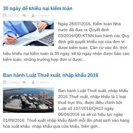
30 ngày để khiếu nại kiểm toán
24/11/22
-
0 -
Oceanlaw
Ngày 28/07/2016, Kiểm toán Nhà
nước đã đưa ra Quyết định
03/2016/QĐ-KTNN ban hành các Quy
định giải quyết khiếu nại của đơn vị
được kiểm toán. Căn cứ vào đó, thời
hiệu khiếu nại kiểm toán là 30 ngày, kể từ ngày nhận được báo cáo
kiểm toán; những trường hợp đơn vị được...
Ban hành Luật Thuế xuất, nhập khẩu 2016
13/10/22
-
0 -
Oceanlaw
Ban hành Luật Thuế xuất, nhập khẩu
2016 Thuế xuất, nhập khẩu là 1 loại
thuế trực thu, được điều chỉnh bởi
Luật số 107/2016/QH13 ngày
06/04/2016 và sẽ có hiệu lực ngày
01/09/2016. Thuế xuất nhập khẩu đánh mỗi lần phát sinh vào hàng
hóa xuất khẩu, nhập khẩu qua cửa khẩu, biên giới...