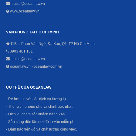
luatsu@oceanlaw.vn
www.oceanlaw.vn
VĂN PHÒNG TẠI HỒ CHÍ MINH
11Bis, Phan Văn Ngữ, Đa Kao, Q1, TP Hồ Chí Minh
0903 481 181
luatsu@oceanlaw.vn
oceanlaw.vn - oceanlaw.com.vn
ƯU THẾ CỦA OCEANLAW
- Rẻ hơn so với các dịch vụ tương tự
- Thông tin phong phú và chính xác nhất.
- Dịch vụ chăm sóc khách hàng 24/7.
- Sẵn sàng đến tận nơi để tư vấn miễn phí.
- Đảm bảo tiến độ và chất lượng công việc.