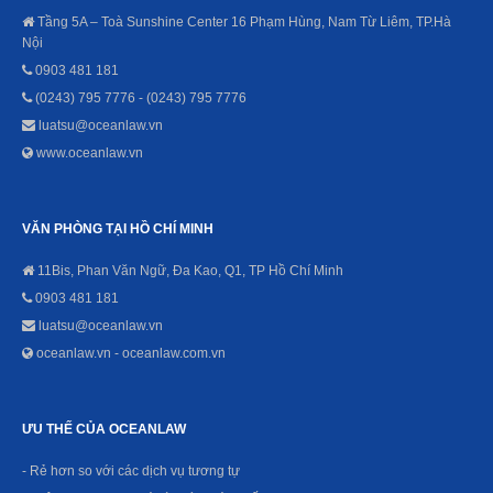
Tầng 5A – Toà Sunshine Center 16 Phạm Hùng, Nam Từ Liêm, TP.Hà
Nội
0903 481 181
(0243) 795 7776 - (0243) 795 7776
luatsu@oceanlaw.vn
www.oceanlaw.vn
VĂN PHÒNG TẠI HỒ CHÍ MINH
11Bis, Phan Văn Ngữ, Đa Kao, Q1, TP Hồ Chí Minh
0903 481 181
luatsu@oceanlaw.vn
oceanlaw.vn - oceanlaw.com.vn
ƯU THẾ CỦA OCEANLAW
- Rẻ hơn so với các dịch vụ tương tự