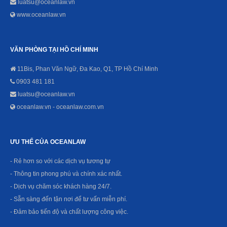
luatsu@oceanlaw.vn
www.oceanlaw.vn
VĂN PHÒNG TẠI HỒ CHÍ MINH
11Bis, Phan Văn Ngữ, Đa Kao, Q1, TP Hồ Chí Minh
0903 481 181
luatsu@oceanlaw.vn
oceanlaw.vn - oceanlaw.com.vn
ƯU THẾ CỦA OCEANLAW
- Rẻ hơn so với các dịch vụ tương tự
- Thông tin phong phú và chính xác nhất.
- Dịch vụ chăm sóc khách hàng 24/7.
- Sẵn sàng đến tận nơi để tư vấn miễn phí.
- Đảm bảo tiến độ và chất lượng công việc.