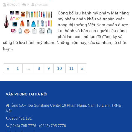
05/10/16
-
0 -
Oceanlaw
Công bố lưu hành mỹ phẩm Mặt hàng
mỹ phẩm nhập khẩu và tự sản xuất
trong thị trường Việt Nam muốn được
lưu hành và bán cho người tiêu dùng
phải làm các thủ tục để đăng ký và
công bố lưu hành mỹ phẩm. Những hiện nay, các cá nhân, tổ chức
hay...
«
1
…
8
9
10
11
»
VĂN PHÒNG TẠI HÀ NỘI
Tầng 5A – Toà Sunshine Center 16 Phạm Hùng, Nam Từ Liêm, TP.Hà
Nội
0903 481 181
(0243) 795 7776 - (0243) 795 7776