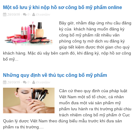
Một số lưu ý khi nộp hồ sơ công bố mỹ phẩm online
20/10/16
-
0 -
Oceanlaw
Bây giờ, nhằm đáp ứng nhu cầu đăng
ký của khách hàng muốn đăng ký
công bố mỹ phẩm rất nhiều văn
phòng công ty mở dịch vu đăng ký
giúp tiết kiệm được thời gian cho quý
khách hàng. Mặc dù vậy bên cạnh đó, khi đăng ký, nộp hồ sơ công
bố mỹ...
Những quy định về thủ tục công bố mỹ phẩm
20/10/16
-
0 -
Oceanlaw
Căn cứ theo quy định của pháp luật
Việt Nam một số tổ chức, cá nhân
muốn đưa một vài sản phẩm mỹ
phẩm lưu hành ra thị trường phải chịu
trách nhiệm công bố mỹ phẩm ở Cục
Quản lý dược Việt Nam theo đúng biểu mẫu trước khi đưa sản
phẩm ra thị trường....