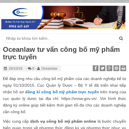
Togg
navig
Oceanlaw tư vấn công bố mỹ phẩm
trực tuyến
28/10/16
-
0 -
Oceanlaw
Để đáp ứng nhu cầu công bố mỹ phẩm của các doanh nghiệp kể từ
ngày 01/10/2015, Cục Quản lý Dược – Bộ Y tế đã triển khai tiếp
nhận hồ sơ
đăng kí công bố mỹ phẩm trực tuyến
trên trang của
cục quản lý dược tại địa chỉ: https://vnsw.gov.vn/. Vơi hình thức
đăng ký online giúp tiết kiệm thời gian tối đa cho các doanh nghiệp
cần công bố.
Việc cung cấp
dịch vụ công bố mỹ phẩm online
là bước chuyển
biến quan trọng về phương thức đăng ký và phương thức phục vụ