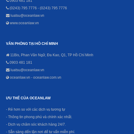
0903 481 181
(0243) 795 7776 - (0243) 795 7776
luatsu@oceanlaw.vn
www.oceanlaw.vn
VĂN PHÒNG TẠI HỒ CHÍ MINH
11Bis, Phan Văn Ngữ, Đa Kao, Q1, TP Hồ Chí Minh
0903 481 181
luatsu@oceanlaw.vn
oceanlaw.vn - oceanlaw.com.vn
ƯU THẾ CỦA OCEANLAW
- Rẻ hơn so với các dịch vụ tương tự
- Thông tin phong phú và chính xác nhất.
- Dịch vụ chăm sóc khách hàng 24/7.
- Sẵn sàng đến tận nơi để tư vấn miễn phí.