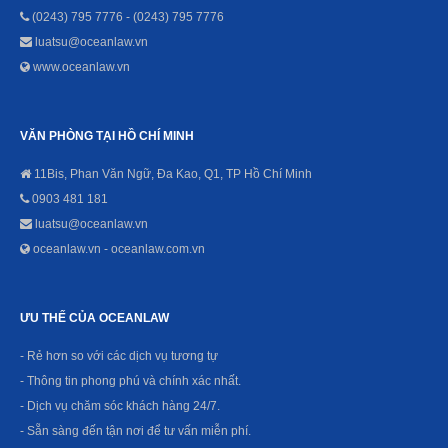
(0243) 795 7776 - (0243) 795 7776
luatsu@oceanlaw.vn
www.oceanlaw.vn
VĂN PHÒNG TẠI HỒ CHÍ MINH
11Bis, Phan Văn Ngữ, Đa Kao, Q1, TP Hồ Chí Minh
0903 481 181
luatsu@oceanlaw.vn
oceanlaw.vn - oceanlaw.com.vn
ƯU THẾ CỦA OCEANLAW
- Rẻ hơn so với các dịch vụ tương tự
- Thông tin phong phú và chính xác nhất.
- Dịch vụ chăm sóc khách hàng 24/7.
- Sẵn sàng đến tận nơi để tư vấn miễn phí.