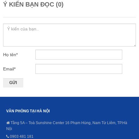
Ý KIẾN BẠN ĐỌC (0)
Họ tên
*
Email
*
VĂN PHÒNG TẠI HÀ NỘI
Tầng 5A – Toà Sunshine Center 16 Phạm Hùng, Nam Từ Liêm, TP.Hà
Nội
0903 481 181