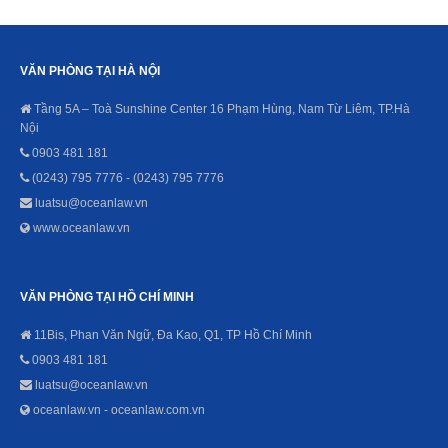
VĂN PHÒNG TẠI HÀ NỘI
Tầng 5A – Toà Sunshine Center 16 Phạm Hùng, Nam Từ Liêm, TP.Hà
Nội
0903 481 181
(0243) 795 7776 - (0243) 795 7776
luatsu@oceanlaw.vn
www.oceanlaw.vn
VĂN PHÒNG TẠI HỒ CHÍ MINH
11Bis, Phan Văn Ngữ, Đa Kao, Q1, TP Hồ Chí Minh
0903 481 181
luatsu@oceanlaw.vn
oceanlaw.vn - oceanlaw.com.vn