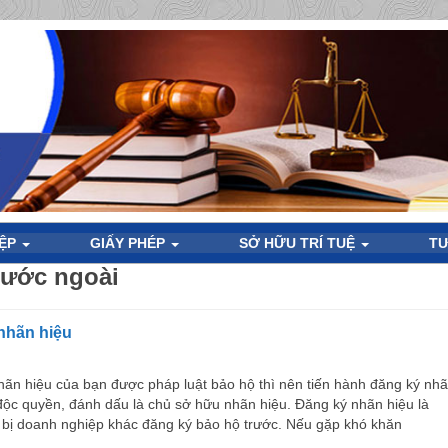
IỆP
GIẤY PHÉP
SỞ HỮU TRÍ TUỆ
TƯ
nước ngoài
 nhãn hiệu
hãn hiệu của bạn được pháp luật bảo hộ thì nên tiến hành đăng ký nh
độc quyền, đánh dấu là chủ sở hữu nhãn hiệu. Đăng ký nhãn hiệu là
g bị doanh nghiệp khác đăng ký bảo hộ trước. Nếu gặp khó khăn