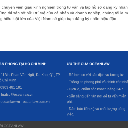
 chuyên viên giàu kinh nghiệm trong tư vấn và lập hồ sơ đăng ký nhãn
ững tài sản sở hữu trí tuệ của cá nhân và doanh nghiệp, chúng tôi là m
g hiệu luật lớn của Việt Nam sẽ giúp bạn đăng ký nhãn hiệu độc...
ĂN PHÒNG TẠI HỒ CHÍ MINH
ƯU THẾ CỦA OCEANLAW
11Bis, Phan Văn Ngữ, Đa Kao, Q1, TP
- Rẻ hơn so với các dịch vụ tương tự
ồ Chí Minh
- Thông tin phong phú và chính xác nhấ
0903 481 181
- Dịch vụ chăm sóc khách hàng 24/7.
luatsu@oceanlaw.vn
- Sẵn sàng đến tận nơi để tư vấn miễn
oceanlaw.vn - oceanlaw.com.vn
phí.
- Đảm bảo tiến độ và chất lượng công
việc.
e bởi OCEANLAW.