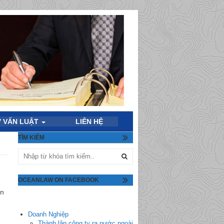
 VẤN LUẬT
LIÊN HỆ
TÌM KIẾM
OCEANLAW ON FACEBOOK
ãn
Doanh Nghiệp
Thành lập công ty ra nước ngoài