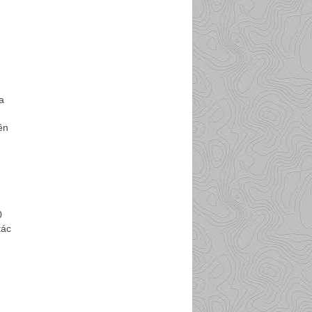
a
ên
0
tác