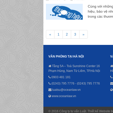
Cùng với những
hiệu, bảo vệ nh
trong các thươn
«
1
2
3
»
VĂN PHÒNG TẠI HÀ NỘI
V
Tầng 5A – Toà Sunshine Center 16
Phạm Hùng, Nam Từ Liêm, TP.Hà Nội
H
0903 481 181
(0243) 795 7776 - (0243) 795 7776
luatsu@oceanlaw.vn
www.oceanlaw.vn
© 2016 Công ty tư vấn Luật. Thiết kế Websit