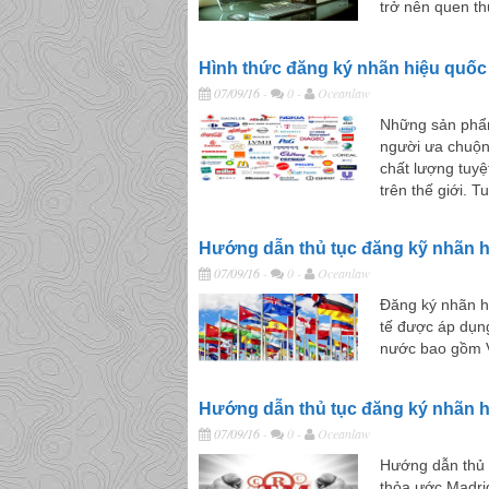
trở nên quen th
Hình thức đăng ký nhãn hiệu quốc 
07/09/16
-
0 -
Oceanlaw
Những sản phẩm
người ưa chuộn
chất lượng tuy
trên thế giới. Tu
Hướng dẫn thủ tục đăng kỹ nhãn hi
07/09/16
-
0 -
Oceanlaw
Đăng ký nhãn hi
tế được áp dụng
nước bao gồm V
Hướng dẫn thủ tục đăng ký nhãn h
07/09/16
-
0 -
Oceanlaw
Hướng dẫn thủ 
thỏa ước Madri