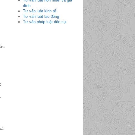
Tư vấn luật hôn nhân và gia
đình
Tư vấn luật kinh tế
Tư vấn luật lao động
Tư vấn pháp luật dân sự
ước
c
.
và