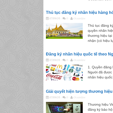
Thủ tục đăng ký nhãn hiệu hàng h
07/09/16
-
0 -
Oceanlaw
Thủ tục đăng k
quyền nhãn hiệ
thương hiệu tạ
nhận (có hiệu lự
Đăng ký nhãn hiệu quốc tế theo N
07/09/16
-
0 -
Oceanlaw
1. Quyền đăng 
Người đã được 
nhãn hiệu quốc
Giải quyết hiện tượng thương hiệu 
07/09/16
-
0 -
Oceanlaw
Thương hiệu Vi
đăng ký bảo hộ 