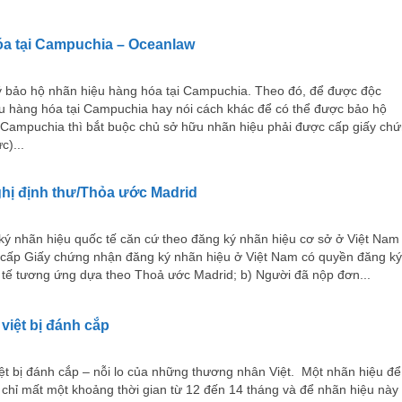
óa tại Campuchia – Oceanlaw
ý bảo hộ nhãn hiệu hàng hóa tại Campuchia. Theo đó, để được độc
u hàng hóa tại Campuchia hay nói cách khác để có thể được bảo hộ
i Campuchia thì bắt buộc chủ sở hữu nhãn hiệu phải được cấp giấy ch
c)...
ghị định thư/Thỏa ước Madrid
ký nhãn hiệu quốc tế căn cứ theo đăng ký nhãn hiệu cơ sở ở Việt Nam
cấp Giấy chứng nhận đăng ký nhãn hiệu ở Việt Nam có quyền đăng ký
 tế tương ứng dựa theo Thoả ước Madrid; b) Người đã nộp đơn...
việt bị đánh cắp
ệt bị đánh cắp – nỗi lo của những thương nhân Việt. Một nhãn hiệu để
chỉ mất một khoảng thời gian từ 12 đến 14 tháng và để nhãn hiệu này