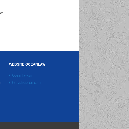
ột
WEBSITE OCEANLAW
Oceanlaw.vn
t.
Giayphepcon.com