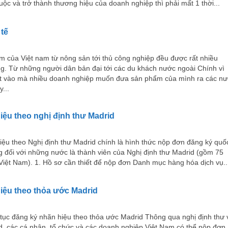
uộc và trở thành thương hiệu của doanh nghiệp thì phải mất 1 thời...
tế
 của Việt nam từ nông sản tới thủ công nghiệp đều được rất nhiều
g. Từ những người dân bản đại tới các du khách nước ngoài Chính vì
ệt vào mà nhiều doanh nghiệp muốn đưa sản phẩm của mình ra các n
y...
ệu theo nghị định thư Madrid
ệu theo Nghị định thư Madrid chính là hình thức nộp đơn đăng ký quố
 đối với những nước là thành viên của Nghị định thư Madrid (gồm 75
iệt Nam). 1. Hồ sơ cần thiết để nộp đơn Danh mục hàng hóa dịch vụ..
iệu theo thỏa ước Madrid
tục đăng ký nhãn hiệu theo thỏa ước Madrid Thông qua nghị định thư 
d, các cá nhân, tổ chức và các doanh nghiệp Việt Nam có thể nộp đơn