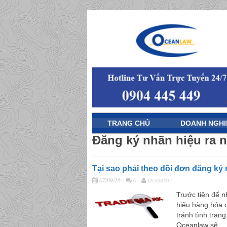
TRANG CHỦ
DOANH NGH
Đăng ký nhãn hiệu ra 
Tại sao phải theo dõi đơn đăng ký
07/09/16
-
0 -
Oceanlaw
Trước tiên để n
hiệu hàng hóa 
tránh tình trạn
Oceanlaw sẽ...