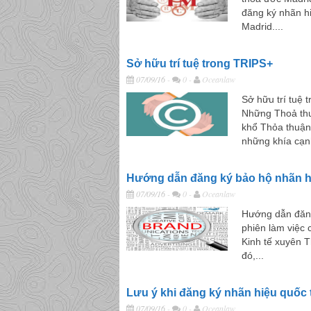
đăng ký nhãn hi
Madrid....
Sở hữu trí tuệ trong TRIPS+
07/09/16
-
0 -
Oceanlaw
Sở hữu trí tuệ 
Những Thoả th
khổ Thỏa thuận
những khía cạn
Hướng dẫn đăng ký bảo hộ nhãn h
07/09/16
-
0 -
Oceanlaw
Hướng dẫn đăng
phiên làm việc 
Kinh tế xuyên 
đó,...
Lưu ý khi đăng ký nhãn hiệu quốc 
07/09/16
-
0 -
Oceanlaw